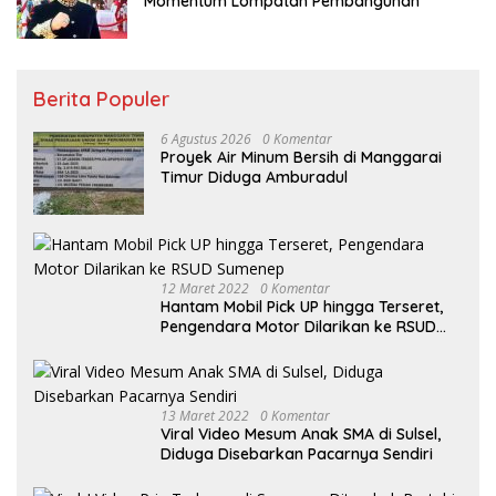
Momentum Lompatan Pembangunan
Berita Populer
6 Agustus 2026
0 Komentar
Proyek Air Minum Bersih di Manggarai
Timur Diduga Amburadul
12 Maret 2022
0 Komentar
Hantam Mobil Pick UP hingga Terseret,
Pengendara Motor Dilarikan ke RSUD
Sumenep
13 Maret 2022
0 Komentar
Viral Video Mesum Anak SMA di Sulsel,
Diduga Disebarkan Pacarnya Sendiri