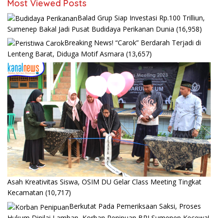
Most Viewed Posts
Balad Grup Siap Investasi Rp.100 Trilliun,
Sumenep Bakal Jadi Pusat Budidaya Perikanan Dunia
(16,958)
Breaking News! “Carok” Berdarah Terjadi di
Lenteng Barat, Diduga Motif Asmara
(13,657)
Asah Kreativitas Siswa, OSIM DU Gelar Class Meeting Tingkat
Kecamatan
(10,717)
Berkutat Pada Pemeriksaan Saksi, Proses
Hukum Dinilai Lamban, Korban Penipuan BRI Sumenep Kecewa!