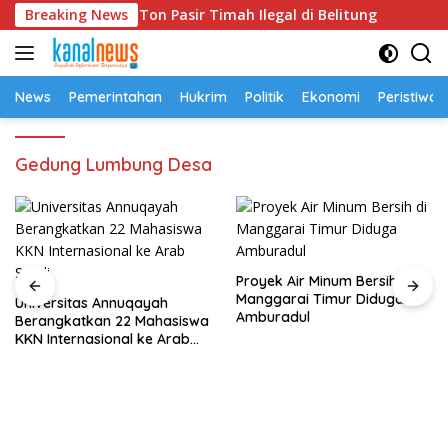
Langsung
kara 52,5 Ton Pasir Timah Ilegal di Belitung
Breaking News
Universi
ke
konten
News
Pemerintahan
Hukrim
Politik
Ekonomi
Peristiwa
Gedung Lumbung Desa
Proyek Air Minum Bersih di
Manggarai Timur Diduga
Universitas Annuqayah
Amburadul
Berangkatkan 22 Mahasiswa
KKN Internasional ke Arab
Saudi