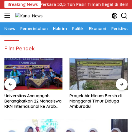
Langsung
ngka Dalam Perkara 52,5 Ton Pasir Timah Ilegal di Belitung
Breaking News
ke
konten
News
Pemerintahan
Hukrim
Politik
Ekonomi
Peristiwa
Film Pendek
Universitas Annuqayah
Proyek Air Minum Bersih di
Berangkatkan 22 Mahasiswa
Manggarai Timur Diduga
KKN Internasional ke Arab
Amburadul
Saudi